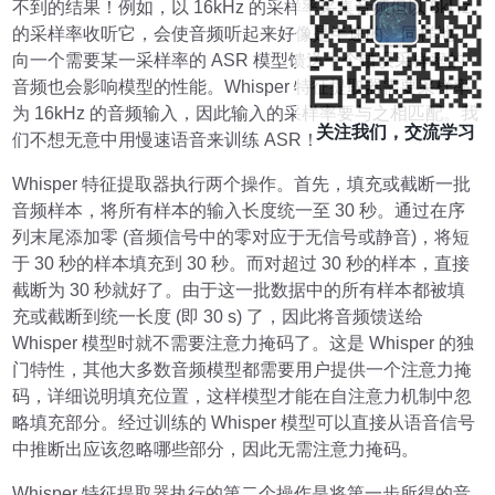
不到的结果！例如，以 16kHz 的采样率采集音频但以 8kHz
的采样率收听它，会使音频听起来好像是半速的。同样地，
向一个需要某一采样率的 ASR 模型馈送一个错误采样率的
音频也会影响模型的性能。Whisper 特征提取器需要采样率
为 16kHz 的音频输入，因此输入的采样率要与之相匹配。我
关注我们，交流学习
们不想无意中用慢速语音来训练 ASR！
Whisper 特征提取器执行两个操作。首先，填充或截断一批
音频样本，将所有样本的输入长度统一至 30 秒。通过在序
列末尾添加零 (音频信号中的零对应于无信号或静音)，将短
于 30 秒的样本填充到 30 秒。而对超过 30 秒的样本，直接
截断为 30 秒就好了。由于这一批数据中的所有样本都被填
充或截断到统一长度 (即 30 s) 了，因此将音频馈送给
Whisper 模型时就不需要注意力掩码了。这是 Whisper 的独
门特性，其他大多数音频模型都需要用户提供一个注意力掩
码，详细说明填充位置，这样模型才能在自注意力机制中忽
略填充部分。经过训练的 Whisper 模型可以直接从语音信号
中推断出应该忽略哪些部分，因此无需注意力掩码。
Whisper 特征提取器执行的第二个操作是将第一步所得的音