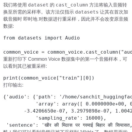
dataset
cast_column
我们将使用
的
方法将输入音频转
datasets
换至所需的采样率。该方法仅指示
让其在首次加
载音频时 即时地 对数据进行重采样，因此并不会改变原音频
数据:
from datasets import Audio

common_voice = common_voice.cast_column("au
重新打印下 Common Voice 数据集中的第一个音频样本，可
以看到其已被重采样:
print(common_voice["train"][0])
打印输出:
{'audio': {'path': '/home/sanchit_huggingfa
           'array': array([ 0.0000000e+00, 0
       -3.4206650e-07, 3.2979898e-07, 1.0042
           'sampling_rate': 16000},

 'sentence': 'खीर की मिठास पर गरमाई बिहार की सियासत, 