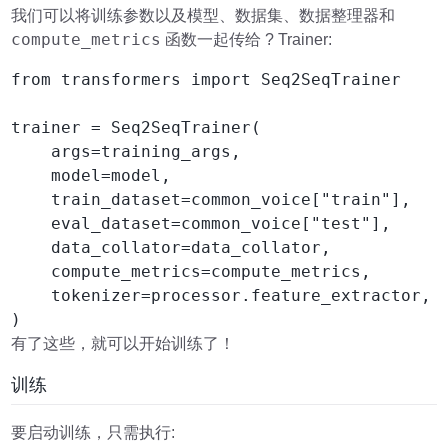
我们可以将训练参数以及模型、数据集、数据整理器和
compute_metrics
函数一起传给 ? Trainer:
from transformers import Seq2SeqTrainer

trainer = Seq2SeqTrainer(

    args=training_args,

    model=model,

    train_dataset=common_voice["train"],

    eval_dataset=common_voice["test"],

    data_collator=data_collator,

    compute_metrics=compute_metrics,

    tokenizer=processor.feature_extractor,

)
有了这些，就可以开始训练了！
训练
要启动训练，只需执行: