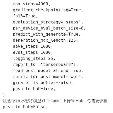
    max_steps=4000,

    gradient_checkpointing=True,

    fp16=True,

    evaluation_strategy="steps",

    per_device_eval_batch_size=8,

    predict_with_generate=True,

    generation_max_length=225,

    save_steps=1000,

    eval_steps=1000,

    logging_steps=25,

    report_to=["tensorboard"],

    load_best_model_at_end=True,

    metric_for_best_model="wer",

    greater_is_better=False,

    push_to_hub=True,

)
注意: 如果不想将模型 checkpoint 上传到 Hub，你需要设置
push_to_hub=False
。