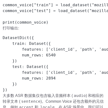
common_voice["train"] = load_dataset("mozill
common_voice["test"] = load_dataset("mozilla
print(common_voice)
打印输出:
DatasetDict({

    train: Dataset({

        features: ['client_id', 'path', 'aud
        num_rows: 6540

    })

    test: Dataset({

        features: ['client_id', 'path', 'aud
        num_rows: 2894

    })

})
audio
大多数 ASR 数据集仅包含输入音频样本 (
) 和相应的
sentence
转录文本 (
)。Common Voice 还包含额外的元信
accent
locale
息，例如
和
，在 ASR 场景中，我们可以