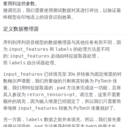
要用到这些参数。
微调完后，我们需要使用测试数据对其进行评估，以验证最
终模型在印地语上的语音识别效果。
定义数据整理器
序列到序列语音模型的数据整理器与其他任务有所不同，因
input_features
labels
为
和
的处理方法是不同
input_features
的:
必须由特征提取器处理，
labels
而
由分词器处理。
input_features
已经填充至 30s 并转换为固定维度的对
数梅尔声谱图，我们所要做的只剩将其转换为 PyTorch 张
.pad
量。我们用特征提取器的
方法来完成这一功能，且将
return_tensors=pt
其入参设为
。请注意，这里不需要
额外的填充，因为输入维度已经固定了，所以我们只需要简
input_features
单地将
转换为 PyTorch 张量就好了。
labels
另一方面，
数据之前并未填充。所以，我们首先要
.pad
使用分词器的
方法将序列填充至本 batch 的最大长