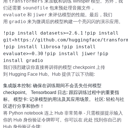
transformers
用
来加载和训练 Whisper 模型。另外，我
soundfile
们还需要
包来预处理音频文件，
evaluate
jiwer
和
来评估模型的性能。最后，我们
gradio
用
来为微调后的模型构建一个亮闪闪的演示应用。
!pip install datasets>=2.6.1
!pip install
git+https://github.com/huggingface/transfor
!pip install librosa
!pip install
evaluate>=0.30
!pip install jiwer
!pip
install gradio
我们强烈建议你直接将训得的模型 checkpoint 上传
到 Hugging Face Hub。Hub 提供了以下功能:
集成版本控制: 确保在训练期间不会丢失任何模型
checkpoint。 Tensorboard 日志: 跟踪训练过程中的重要指
标。 模型卡: 记录模型的用法及其应用场景。 社区: 轻松与社
区进行分享和协作！
将 Python notebook 连上 Hub 非常简单 - 只需根据提示输入
你的 Hub 身份验证令牌即可。你可以在 此处 找到你自己的
Hub 身份验证令牌: