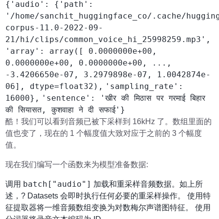
{'audio': {'path':
'/home/sanchit_huggingface_co/.cache/huggin
corpus-11.0-2022-09-
21/hi/clips/common_voice_hi_25998259.mp3',
'array': array([ 0.0000000e+00,
0.0000000e+00, 0.0000000e+00, ...,
-3.4206650e-07, 3.2979898e-07, 1.0042874e-
06], dtype=float32),
'sampling_rate':
16000},
'sentence': 'खीर की मिठास पर गरमाई बिहार
की सियासत, कुशवाहा ने दी सफाई'}
酷！我们可以看到音频已被下采样到 16kHz 了。数组里面的
值也变了，现在的 1 个幅度值大致对应于之前的 3 个幅度
值。
现在我们编写一个函数来为模型准备数据:
batch["audio"]
调用
加载和重采样音频数据。如上所
述，? Datasets 会即时执行任何必要的重采样操作。 使用特
征提取器将一维音频数组变换为对数梅尔声谱图特征。 使用