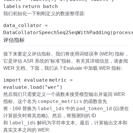
labels
return batch
我们初始化一下刚刚定义的数据整理器:
data_collator =
DataCollatorSpeechSeq2SeqWithPadding(proces
评估指标
接下来要定义评估指标。我们将使用词错误率 (WER) 指标，
它是评估 ASR 系统的“标准”指标。有关其详细信息，请参阅
WER 文档。下面，我们从 ? Evaluate 中加载 WER 指标:
import evaluate
metric =
evaluate.load("wer")
然后我们只需要定义一个函数来接受模型输出并返回 WER
compute_metrics
指标。这个名为
的函数首先
-100
label_ids
pad_token_id
将
替换为
中的
(以便在
计算损失时将其忽略)。然后，将预测到的 ID
label_ids
和
解码为字符串文本。最后，计算输出文本和
真实文本之间的 WER: