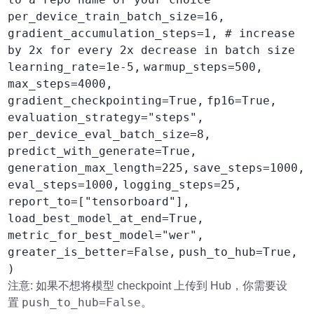
per_device_train_batch_size=16,
gradient_accumulation_steps=1, # increase
by 2x for every 2x decrease in batch size
learning_rate=1e-5,
warmup_steps=500,
max_steps=4000,
gradient_checkpointing=True,
fp16=True,
evaluation_strategy="steps",
per_device_eval_batch_size=8,
predict_with_generate=True,
generation_max_length=225,
save_steps=1000,
eval_steps=1000,
logging_steps=25,
report_to=["tensorboard"],
load_best_model_at_end=True,
metric_for_best_model="wer",
greater_is_better=False,
push_to_hub=True,
)
注意: 如果不想将模型 checkpoint 上传到 Hub，你需要设
push_to_hub=False
置
。