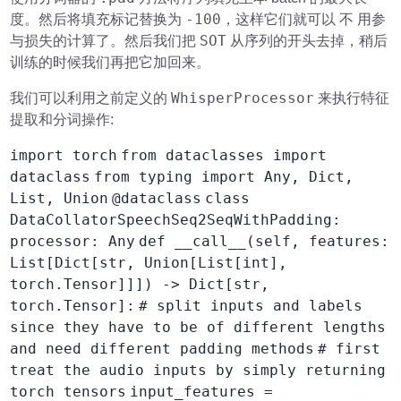
-100
度。然后将填充标记替换为
，这样它们就可以 不 用参
SOT
与损失的计算了。然后我们把
从序列的开头去掉，稍后
训练的时候我们再把它加回来。
WhisperProcessor
我们可以利用之前定义的
来执行特征
提取和分词操作:
import torch
from dataclasses import
dataclass
from typing import Any, Dict,
List, Union
@dataclass
class
DataCollatorSpeechSeq2SeqWithPadding:
processor: Any
def __call__(self, features:
List[Dict[str, Union[List[int],
torch.Tensor]]]) -> Dict[str,
torch.Tensor]:
# split inputs and labels
since they have to be of different lengths
and need different padding methods
# first
treat the audio inputs by simply returning
torch tensors
input_features =