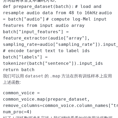
分词器将录音文本编码为 ID。
def prepare_dataset(batch):
# load and
resample audio data from 48 to 16kHz
audio
= batch["audio"]
# compute log-Mel input
features from input audio array
batch["input_features"] =
feature_extractor(audio["array"],
sampling_rate=audio["sampling_rate"]).input
# encode target text to label ids
batch["labels"] =
tokenizer(batch["sentence"]).input_ids
return batch
dataset
.map
我们可以用
的
方法在所有训练样本上应用
上述函数:
common_voice =
common_voice.map(prepare_dataset,
remove_columns=common_voice.column_names["t
num_proc=4)