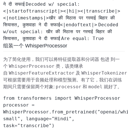
ने दी सफाई
Decoded w/ special:
<|startoftranscript|><|hi|><|transcribe|>
<|notimestamps|>खीर की मिठास पर गरमाई बिहार की
सियासत, कुशवाहा ने दी सफाई<|endoftext|>
Decoded
w/out special: खीर की मिठास पर गरमाई बिहार की
सियासत, कुशवाहा ने दी सफाई
Are equal: True
组装一个 WhisperProcessor
为了简化使用，我们可以将特征提取器和分词器 包进 到一
WhisperProcessor
个
类，该类继承
WhisperFeatureExtractor
WhisperTokenizer
自
及
可根据需要用于音频处理和模型预测。有了它，我们在训练
processor
model
期间只需要保留两个对象:
和
就好了。
from transformers import WhisperProcessor
processor =
WhisperProcessor.from_pretrained("openai/wh
small", language="Hindi",
task="transcribe")