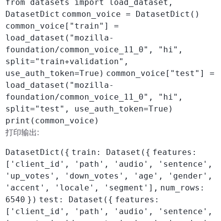
from datasets import load_dataset,
DatasetDict
common_voice = DatasetDict()
common_voice["train"] =
load_dataset("mozilla-
foundation/common_voice_11_0", "hi",
split="train+validation",
use_auth_token=True)
common_voice["test"] =
load_dataset("mozilla-
foundation/common_voice_11_0", "hi",
split="test", use_auth_token=True)
print(common_voice)
打印输出:
DatasetDict({
train: Dataset({
features:
['client_id', 'path', 'audio', 'sentence',
'up_votes', 'down_votes', 'age', 'gender',
'accent', 'locale', 'segment'],
num_rows:
6540
})
test: Dataset({
features:
['client_id', 'path', 'audio', 'sentence',