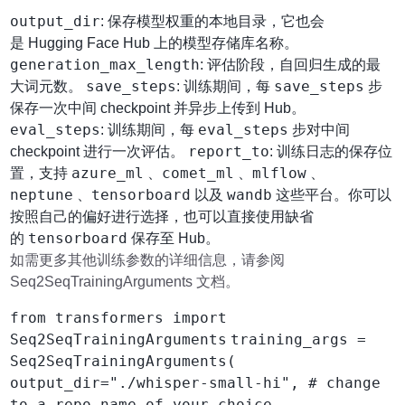
output_dir
: 保存模型权重的本地目录，它也会
是 Hugging Face Hub 上的模型存储库名称。
generation_max_length
: 评估阶段，自回归生成的最
save_steps
save_steps
大词元数。
: 训练期间，每
步
保存一次中间 checkpoint 并异步上传到 Hub。
eval_steps
eval_steps
: 训练期间，每
步对中间
report_to
checkpoint 进行一次评估。
: 训练日志的保存位
azure_ml
comet_ml
mlflow
置，支持
、
、
、
neptune
tensorboard
wandb
、
以及
这些平台。你可以
按照自己的偏好进行选择，也可以直接使用缺省
tensorboard
的
保存至 Hub。
如需更多其他训练参数的详细信息，请参阅
Seq2SeqTrainingArguments 文档。
from transformers import
Seq2SeqTrainingArguments
training_args =
Seq2SeqTrainingArguments(
output_dir="./whisper-small-hi", # change
to a repo name of your choice