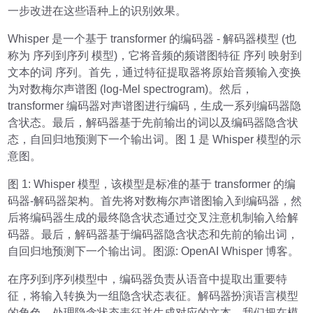
一步改进在这些语种上的识别效果。
Whisper 是一个基于 transformer 的编码器 - 解码器模型 (也
称为 序列到序列 模型)，它将音频的频谱图特征 序列 映射到
文本的词 序列。首先，通过特征提取器将原始音频输入变换
为对数梅尔声谱图 (log-Mel spectrogram)。然后，
transformer 编码器对声谱图进行编码，生成一系列编码器隐
含状态。最后，解码器基于先前输出的词以及编码器隐含状
态，自回归地预测下一个输出词。图 1 是 Whisper 模型的示
意图。
图 1: Whisper 模型，该模型是标准的基于 transformer 的编
码器-解码器架构。首先将对数梅尔声谱图输入到编码器，然
后将编码器生成的最终隐含状态通过交叉注意机制输入给解
码器。最后，解码器基于编码器隐含状态和先前的输出词，
自回归地预测下一个输出词。图源: OpenAI Whisper 博客。
在序列到序列模型中，编码器负责从语音中提取出重要特
征，将输入转换为一组隐含状态表征。解码器扮演语言模型
的角色，处理隐含状态表征并生成对应的文本。我们把在模