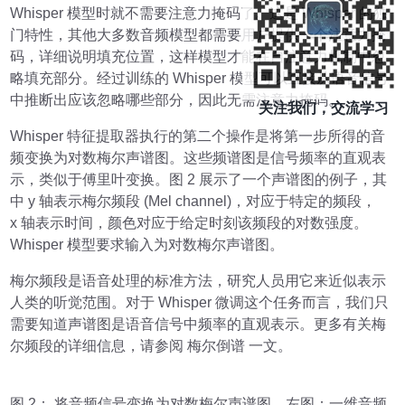
Whisper 模型时就不需要注意力掩码了。这是 Whisper 的独
门特性，其他大多数音频模型都需要用户提供一个注意力掩
码，详细说明填充位置，这样模型才能在自注意力机制中忽
略填充部分。经过训练的 Whisper 模型可以直接从语音信号
中推断出应该忽略哪些部分，因此无需注意力掩码。
关注我们，交流学习
Whisper 特征提取器执行的第二个操作是将第一步所得的音
频变换为对数梅尔声谱图。这些频谱图是信号频率的直观表
示，类似于傅里叶变换。图 2 展示了一个声谱图的例子，其
中 y 轴表示梅尔频段 (Mel channel)，对应于特定的频段，
x 轴表示时间，颜色对应于给定时刻该频段的对数强度。
Whisper 模型要求输入为对数梅尔声谱图。
梅尔频段是语音处理的标准方法，研究人员用它来近似表示
人类的听觉范围。对于 Whisper 微调这个任务而言，我们只
需要知道声谱图是语音信号中频率的直观表示。更多有关梅
尔频段的详细信息，请参阅 梅尔倒谱 一文。
图 2： 将音频信号变换为对数梅尔声谱图。左图：一维音频