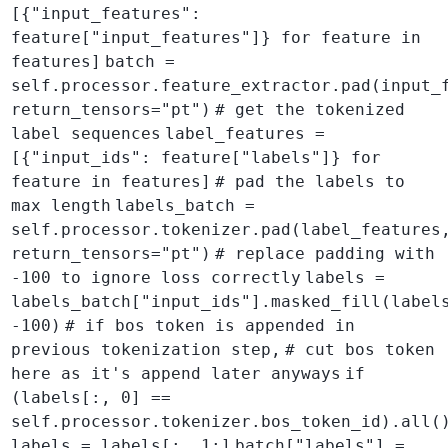
[{"input_features":
feature["input_features"]} for feature in
features]
batch =
self.processor.feature_extractor.pad(input_
return_tensors="pt")
# get the tokenized
label sequences
label_features =
[{"input_ids": feature["labels"]} for
feature in features]
# pad the labels to
max length
labels_batch =
self.processor.tokenizer.pad(label_features
return_tensors="pt")
# replace padding with
-100 to ignore loss correctly
labels =
labels_batch["input_ids"].masked_fill(label
-100)
# if bos token is appended in
previous tokenization step,
# cut bos token
here as it's append later anyways
if
(labels[:, 0] ==
self.processor.tokenizer.bos_token_id).all(
labels = labels[:, 1:]
batch["labels"] =