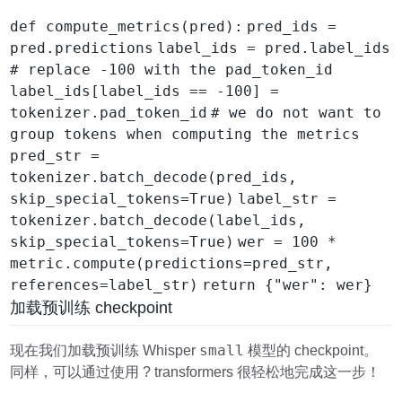
def compute_metrics(pred):
pred_ids =
pred.predictions
label_ids = pred.label_ids
# replace -100 with the pad_token_id
label_ids[label_ids == -100] =
tokenizer.pad_token_id
# we do not want to
group tokens when computing the metrics
pred_str =
tokenizer.batch_decode(pred_ids,
skip_special_tokens=True)
label_str =
tokenizer.batch_decode(label_ids,
skip_special_tokens=True)
wer = 100 *
metric.compute(predictions=pred_str,
references=label_str)
return {"wer": wer}
加载预训练 checkpoint
small
现在我们加载预训练 Whisper
模型的 checkpoint。
同样，可以通过使用 ? transformers 很轻松地完成这一步！