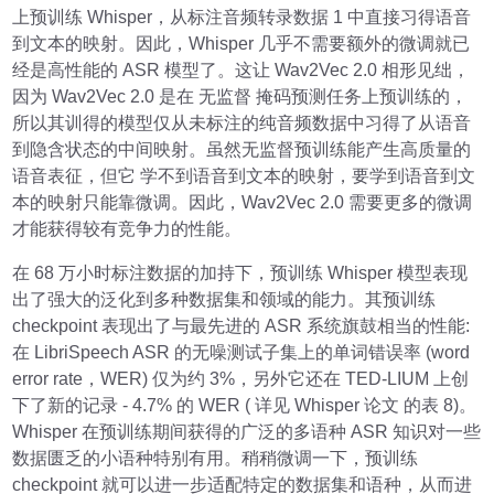
上预训练 Whisper，从标注音频转录数据 1 中直接习得语音
到文本的映射。因此，Whisper 几乎不需要额外的微调就已
经是高性能的 ASR 模型了。这让 Wav2Vec 2.0 相形见绌，
因为 Wav2Vec 2.0 是在 无监督 掩码预测任务上预训练的，
所以其训得的模型仅从未标注的纯音频数据中习得了从语音
到隐含状态的中间映射。虽然无监督预训练能产生高质量的
语音表征，但它 学不到语音到文本的映射，要学到语音到文
本的映射只能靠微调。因此，Wav2Vec 2.0 需要更多的微调
才能获得较有竞争力的性能。
在 68 万小时标注数据的加持下，预训练 Whisper 模型表现
出了强大的泛化到多种数据集和领域的能力。其预训练
checkpoint 表现出了与最先进的 ASR 系统旗鼓相当的性能:
在 LibriSpeech ASR 的无噪测试子集上的单词错误率 (word
error rate，WER) 仅为约 3%，另外它还在 TED-LIUM 上创
下了新的记录 - 4.7% 的 WER ( 详见 Whisper 论文 的表 8)。
Whisper 在预训练期间获得的广泛的多语种 ASR 知识对一些
数据匮乏的小语种特别有用。稍稍微调一下，预训练
checkpoint 就可以进一步适配特定的数据集和语种，从而进