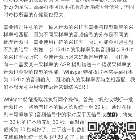
(Hz) 为单位。高采样率可以更好地逼近连续语音信号，但同
时每秒所需的存储量也更大。
需要特别注意的是，输入音频的采样率需要与模型期望的采
样率相匹配，因为不同采样率的音频信号的分布是不同的。
处理音频时，需要使用正确的采样率，否则可能会引起意想
不到的结果！例如，以 16kHz 的采样率采集音频但以 8kHz
的采样率收听它，会使音频听起来好像是半速的。同样地，
向一个需要某一采样率的 ASR 模型馈送一个错误采样率的
音频也会影响模型的性能。Whisper 特征提取器需要采样率
为 16kHz 的音频输入，因此输入的采样率要与之相匹配。我
们不想无意中用慢速语音来训练 ASR！
Whisper 特征提取器执行两个操作。首先，填充或截断一批
音频样本，将所有样本的输入长度统一至 30 秒。通过在序
列末尾添加零 (音频信号中的零对应于无信号或静音)，将短
关闭
于 30 秒的样本填充到 30 秒。而对超过 30 秒的样本，直接
截断为 30 秒就好了。由于这一批数据中的所有样本都被填
充或截断到统一长度 (即 30 s) 了，因此将音频馈送给